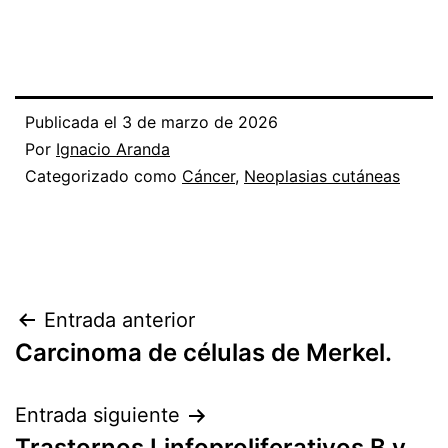
Publicada el
3 de marzo de 2026
Por
Ignacio Aranda
Categorizado como
Cáncer
,
Neoplasias cutáneas
Navegación
Entrada anterior
Carcinoma de células de Merkel.
de
entradas
Entrada siguiente
Trastornos Linfoproliferativos B y