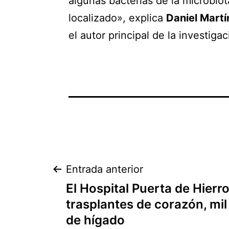
algunas bacterias de la microbio
localizado», explica
Daniel Martí
el autor principal de la investig
Navegación
Entrada anterior
El Hospital Puerta de Hierro
de
trasplantes de corazón, mil
de hígado