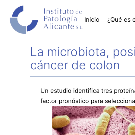
Saltar
al
Inicio
¿Qué es e
contenido
La microbiota, pos
cáncer de colon
Un estudio identifica tres proteí
factor pronóstico para selecciona