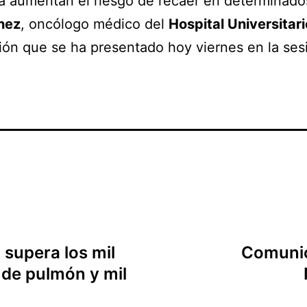
ta aumentan el riesgo de recaer en determinad
nez
, oncólogo médico del
Hospital Universitar
ación que se ha presentado hoy viernes en la ses
 supera los mil
Comunic
 de pulmón y mil